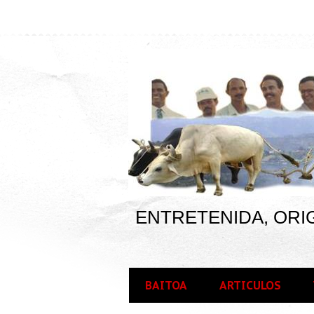
ENTRETENIDA, ORIG
BAITOA
ARTICULOS