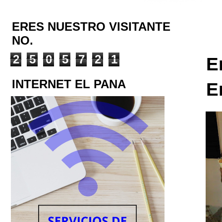
ERES NUESTRO VISITANTE
NO.
2
5
0
5
7
2
1
E
INTERNET EL PANA
E