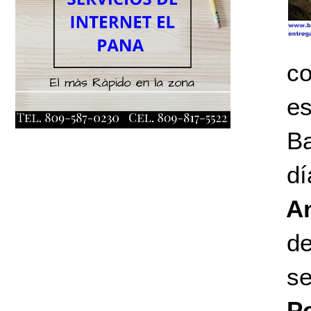
co
es
Ba
dí
A
d
s
P