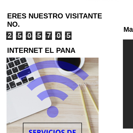
ERES NUESTRO VISITANTE
NO.
Ma
2
5
0
5
7
0
5
INTERNET EL PANA