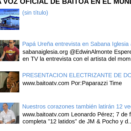
A VOZ OFICIAL DE BAITOA EN EL MU
(sin título)
Papá Ureña entrevista en Sabana Iglesia a
sabanaiglesia.org @EdwinAlmonte Espere
en TV la entrevista con el artista del mom
PRESENTACION ELECTRIZANTE DE DO
www.baitoatv.com Por:Paparazzi Time
Nuestros corazones también latirán 12 ve
www.baitoatv.com Leonardo Pérez; 7 de f
completa "12 latidos" de JM & Pocho y d..