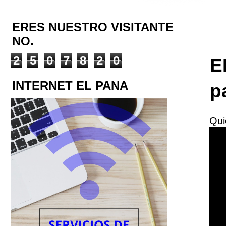
ERES NUESTRO VISITANTE
NO.
2
5
0
7
8
2
0
E
INTERNET EL PANA
p
Qui