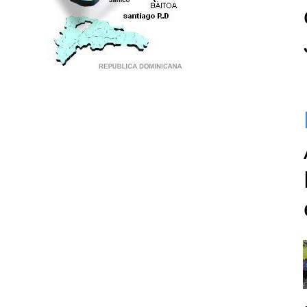
PUNTO DE ENCUENTRO DE GENERACIONES