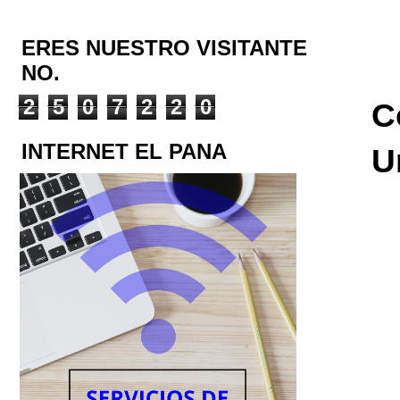
ERES NUESTRO VISITANTE
NO.
2
5
0
7
2
2
0
C
INTERNET EL PANA
U