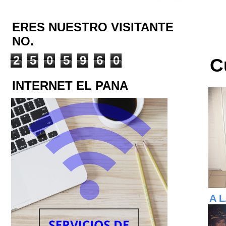
ERES NUESTRO VISITANTE
NO.
2
5
0
5
9
6
0
C
INTERNET EL PANA
A 