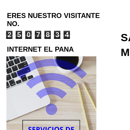
ERES NUESTRO VISITANTE
NO.
2
5
0
7
8
3
4
S
INTERNET EL PANA
M