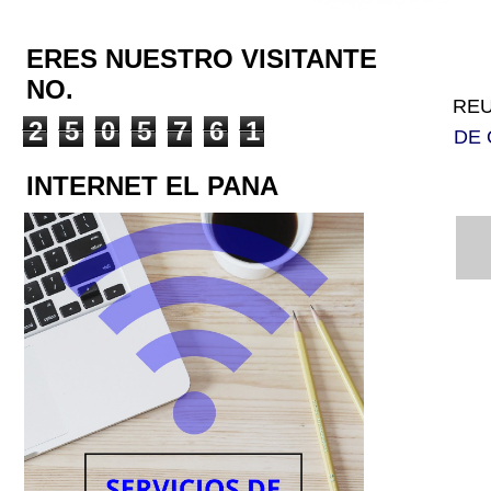
ERES NUESTRO VISITANTE
NO.
REU
2
5
0
5
7
6
1
DE 
INTERNET EL PANA