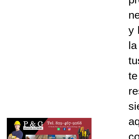
ne
y 
la
tu
t
re
s
aq
co