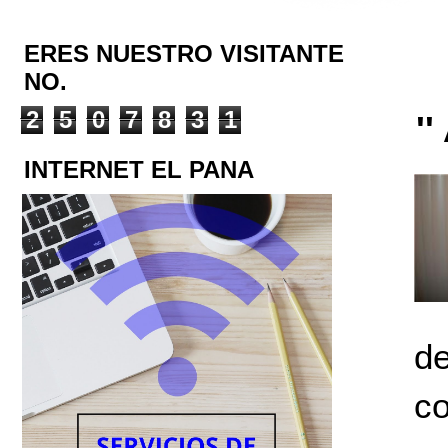
ERES NUESTRO VISITANTE
NO.
2
5
0
7
8
3
1
'
INTERNET EL PANA
de
co