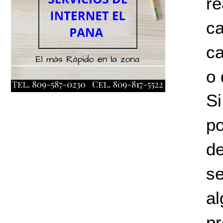
re
c
ca
o 
S
po
de
s
a
pr