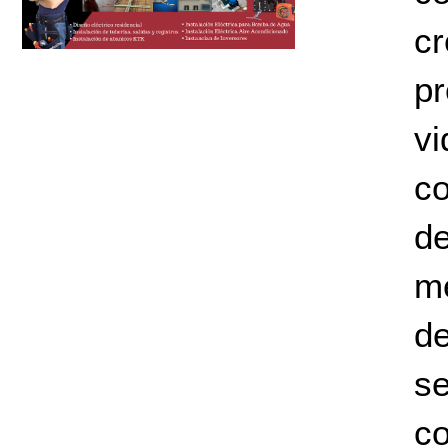
cr
p
v
c
de
m
d
se
c