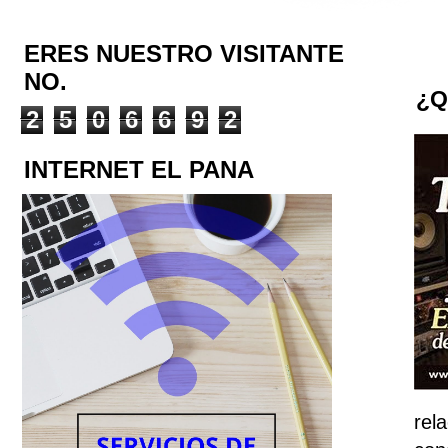
ERES NUESTRO VISITANTE
NO.
¿Q
2
5
0
6
6
9
2
INTERNET EL PANA
rel