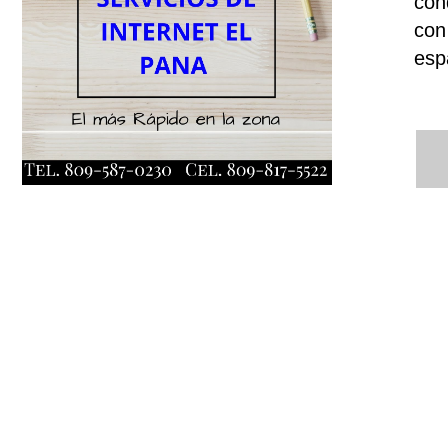
con
con
esp