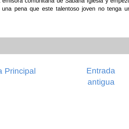
a emisora comunitaria de Sabana Iglesia y empez
 una pena que este talentoso joven no tenga u
Entrada
 Principal
antigua