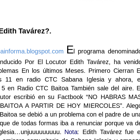
Edith Tavárez?.
E
iainforma.blogspot.com
l programa denominad
nducido Por El Locutor Edith Tavárez, ha venid
blemas En los últimos Meses. Primero Cierran E
s 11 en radio CTC Sabana Iglesia y ahora, e
 5 en Radio CTC Baitoa También sale del aire. E
ocutor escribió en su Factbook “NO HABRAS MA
AITOA A PARTIR DE HOY MIERCOLES”. Aleg
 Baitoa se debió a un problema con el padre de un
que de todas formas iba a renunciar porque va d
Iglesia…unjuuuuuuuuu.
Nota
: Edith Tavárez fue e