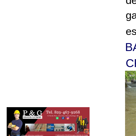
de
ga
es
B
C