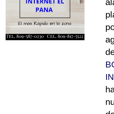
al
p
p
a
d
B
I
h
n