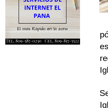
pó
e
re
Ig
Se
Ig