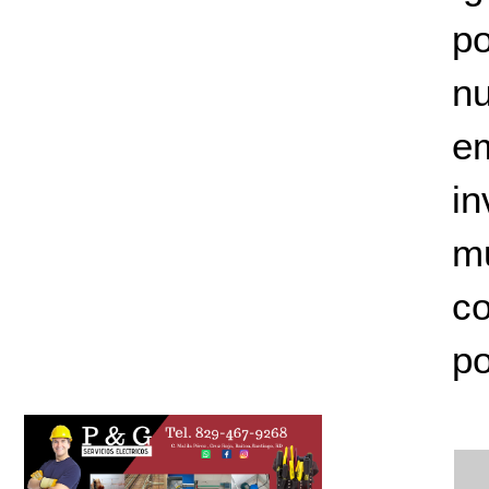
po
n
e
in
mu
co
po