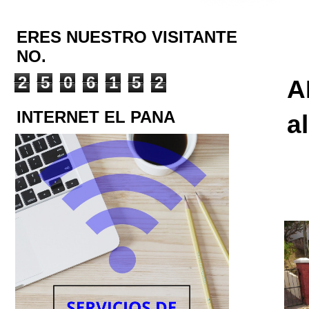
ERES NUESTRO VISITANTE
NO.
2
5
0
6
1
5
2
A
INTERNET EL PANA
a