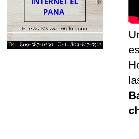
Un
e
H
l
B
c