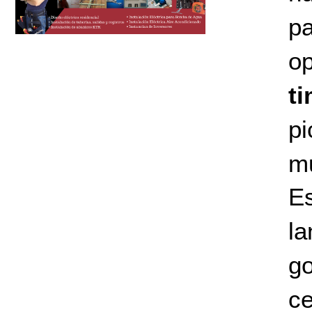
p
o
ti
pi
mu
Es
l
go
ce