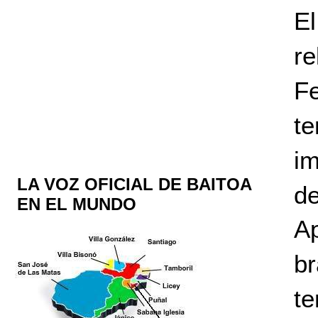
El
r
F
t
i
LA VOZ OFICIAL DE BAITOA
de
EN EL MUNDO
Ap
br
t