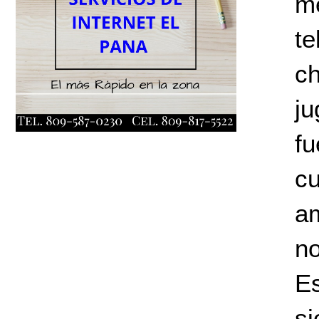
m
t
c
j
fu
c
a
no
E
s