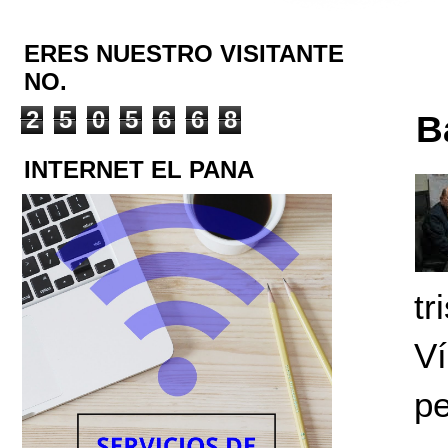
ERES NUESTRO VISITANTE
NO.
2
5
0
5
6
6
8
B
INTERNET EL PANA
tr
Ví
p