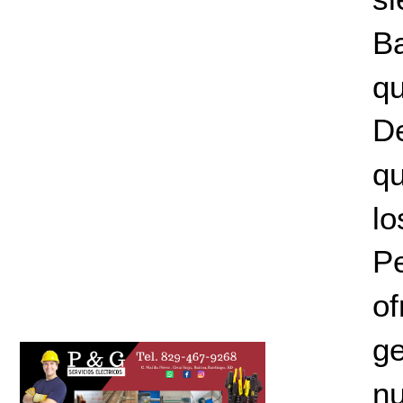
Ba
qu
De
qu
lo
P
o
g
nu