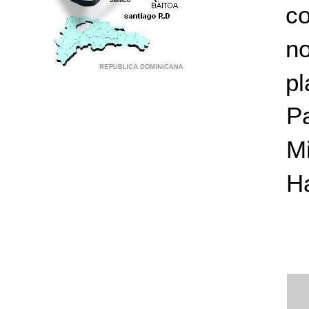
c
no
pl
PUNTO DE ENCUENTRO DE GENERACIONES
Pa
Mi
Ha