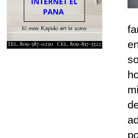
fa
e
so
h
mi
d
a
p