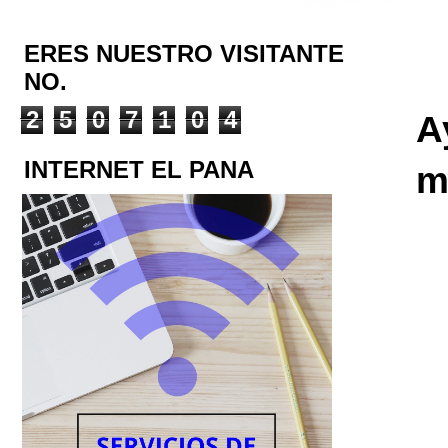
ERES NUESTRO VISITANTE
NO.
2
5
0
7
1
0
4
A
INTERNET EL PANA
m