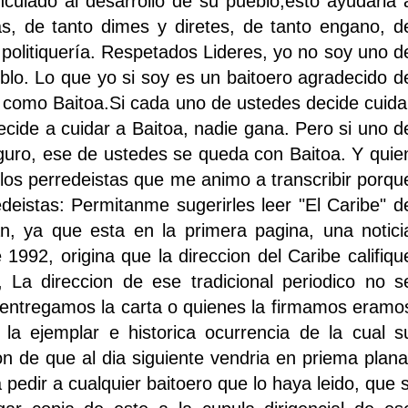
culado al desarrollo de su pueblo,esto ayudaria 
as, de tanto dimes y diretes, de tanto engano, d
 politiquería. Respetados Lideres, yo no soy uno d
ueblo. Lo que yo si soy es un baitoero agradecido d
 como Baitoa.Si cada uno de ustedes decide cuida
cide a cuidar a Baitoa, nadie gana. Pero si uno d
eguro, ese de ustedes se queda con Baitoa. Y quie
 los perredeistas que me animo a transcribir porqu
deistas: Permitanme sugerirles leer "El Caribe" d
an, ya que esta en la primera pagina, una notici
992, origina que la direccion del Caribe califiqu
 La direccion de ese tradicional periodico no s
 entregamos la carta o quienes la firmamos eramo
 la ejemplar e historica ocurrencia de la cual s
on de que al dia siguiente vendria en priema plana
 pedir a cualquier baitoero que lo haya leido, que s