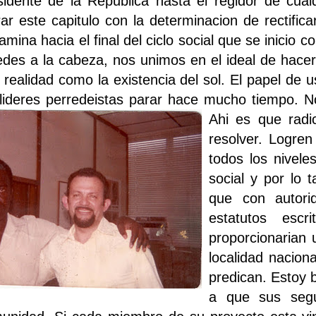
sidente de la Republica hasta el regidor de cua
rar este capitulo con la determinacion de rectific
amina hacia el final del ciclo social que se inicio c
edes a la cabeza, nos unimos en el ideal de hac
 realidad como la existencia del sol. El papel de 
 lideres perredeistas parar hace mucho tiempo. No
Ahi es que rad
resolver. Logre
todos los nivele
social y por lo t
que con autori
estatutos esc
proporcionarian 
localidad nacion
predican. Estoy 
a que sus segu