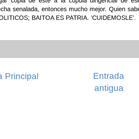
egar copia de este a la cupula dirigencial de es
 fecha senalada, entonces mucho mejor. Quien sab
S POLITICOS; BAITOA ES PATRIA. 'CUIDEMOSLE'.
Entrada
 Principal
antigua