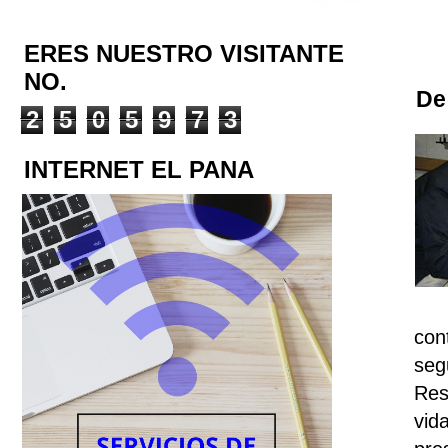
ERES NUESTRO VISITANTE
NO.
De
2
5
0
5
9
7
3
INTERNET EL PANA
con
seg
Res
vid