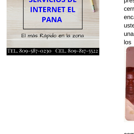
pre
cer
enc
ust
una
los