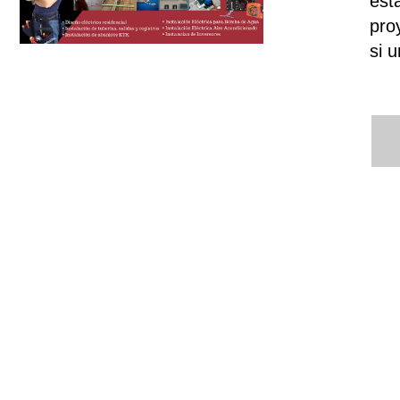
est
pro
si 