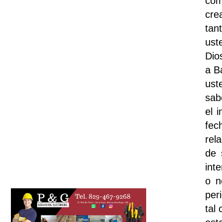
com
cre
tan
ust
Dio
a B
ust
sab
el 
fec
rel
de 
int
o n
per
tal