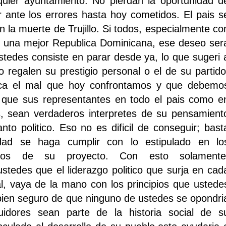
lquier ayuntamiento. No pierdan la oportunidad d
ar ante los errores hasta hoy cometidos. El pais s
on la muerte de Trujillo. Si todos, especialmente co
er una mejor Republica Dominicana, ese deseo ser
ustedes consiste en parar desde ya, lo que sugeri 
 regalen su prestigio personal o el de su partido
ica el mal que hoy confrontamos y
que debemo
n que sus representantes en todo el pais como e
s, sean verdaderos interpretes de su pensamient
anto politico. Eso no es dificil de conseguir; bast
dad se haga cumplir con lo estipulado en lo
ritos de su proyecto. Con esto solamente
ustedes que el liderazgo politico que surja en cad
al, vaya de la mano con los principios que ustede
bien seguro de que ninguno de ustedes se opondri
idores sean parte de la historia social de s