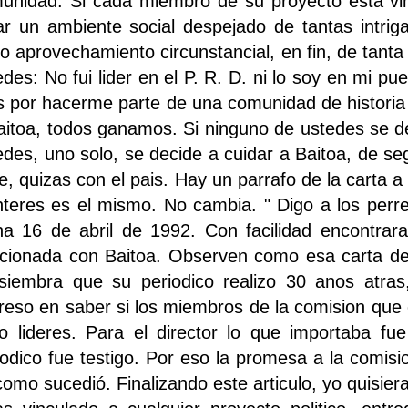
unidad. Si cada miembro de su proyecto esta vin
ar un ambiente social despejado de tantas intrig
to aprovechamiento circunstancial, en fin, de tanta
edes: No fui lider en el P. R. D. ni lo soy en mi p
s por hacerme parte de una comunidad de historia
aitoa, todos ganamos. Si ninguno de ustedes se de
edes, uno solo, se decide a cuidar a Baitoa, de s
e, quizas con el pais. Hay un parrafo de la carta a
interes es el mismo. No cambia. " Digo a los perre
ha 16 de abril de 1992. Con facilidad encontrar
acionada con Baitoa. Observen como esa carta de 1
siembra que su periodico realizo 30 anos atras,
ereso en saber si los miembros de la comision que
o lideres. Para el director lo que importaba fue
iodico fue testigo. Por eso la promesa a la comisi
 como sucedió. Finalizando este articulo, yo quisiera