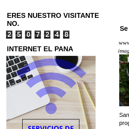
ERES NUESTRO VISITANTE
NO.
Se
2
5
0
7
2
4
8
www
INTERNET EL PANA
imag
San
pro