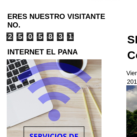
ERES NUESTRO VISITANTE
NO.
2
5
0
5
8
3
1
S
INTERNET EL PANA
C
Vie
201