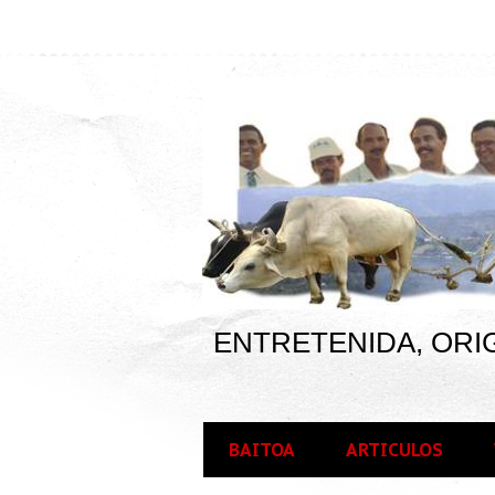
ENTRETENIDA, ORIG
BAITOA
ARTICULOS