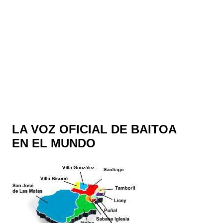
LA VOZ OFICIAL DE BAITOA
EN EL MUNDO