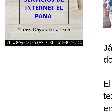
Já
do
El
te
en