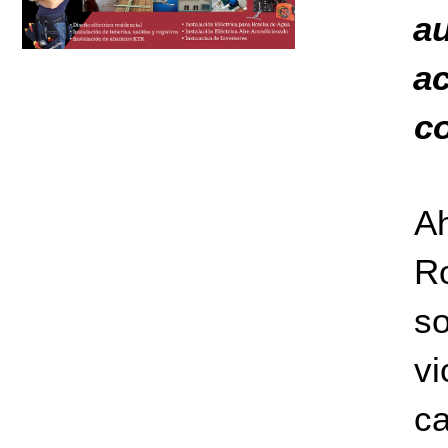
a
ac
co
Ah
Ro
so
v
c