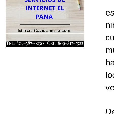
e
ni
c
mu
h
lo
ve
D