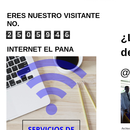
ERES NUESTRO VISITANTE
NO.
2
5
0
5
9
4
6
¿
INTERNET EL PANA
d
@
Archiv