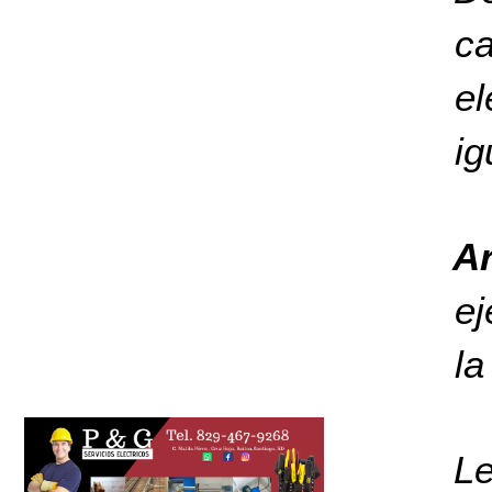
c
el
ig
Ar
ej
la
L