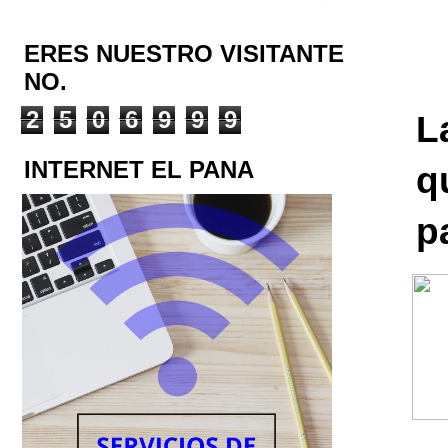
ERES NUESTRO VISITANTE
NO.
2
5
0
6
9
9
9
L
INTERNET EL PANA
q
p