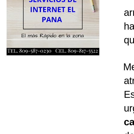
ar
ha
qu
Me
at
E
u
ca