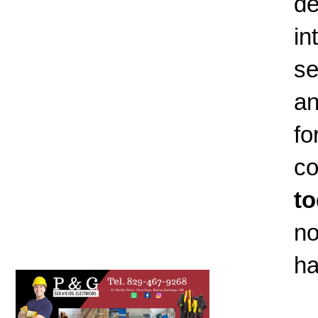
d
in
se
an
f
co
t
no
ha