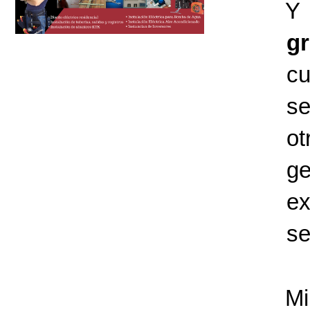
Y 
g
cu
se
ot
ge
ex
se
Mi