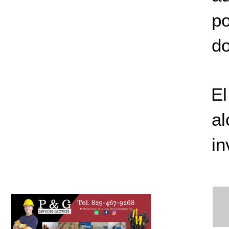
p
do
El
a
in