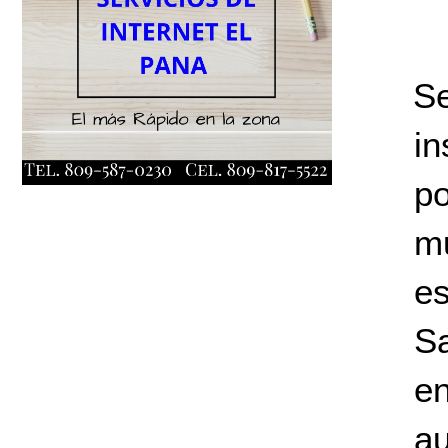
Se
i
po
mu
es
S
en
au