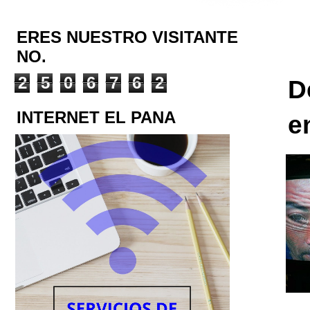
ERES NUESTRO VISITANTE
NO.
2
5
0
6
7
6
2
D
INTERNET EL PANA
e