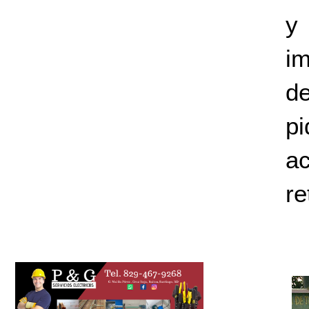
y
i
d
pi
a
re