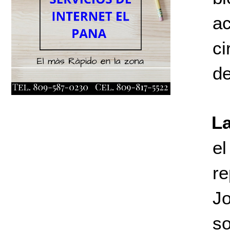
a
ci
de
L
e
r
J
so