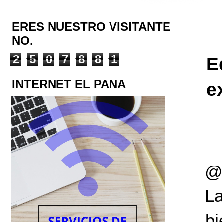
ERES NUESTRO VISITANTE
NO.
2
5
0
7
8
8
1
E
INTERNET EL PANA
e
@
L
bi