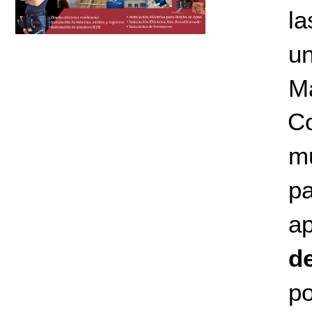
la
un
Ma
Co
mu
p
a
d
po