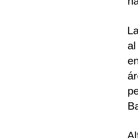
ha
La
al
e
á
p
Ba
A