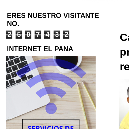
ERES NUESTRO VISITANTE
NO.
2
5
0
7
4
3
2
C
INTERNET EL PANA
p
r