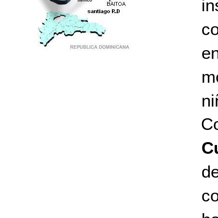
i
co
en
PUNTO DE ENCUENTRO DE GENERACIONES
m
ni
C
C
de
co