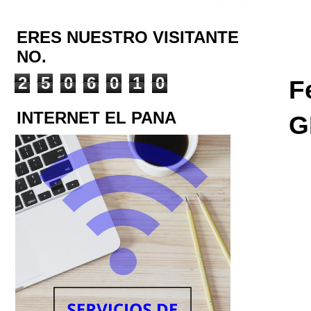
ERES NUESTRO VISITANTE
NO.
2
5
0
6
0
1
0
F
INTERNET EL PANA
G