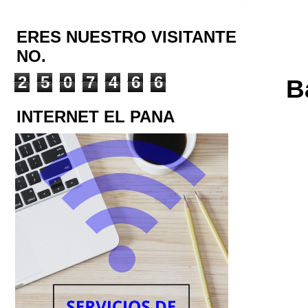
ERES NUESTRO VISITANTE
NO.
2
5
0
7
4
6
6
B
INTERNET EL PANA