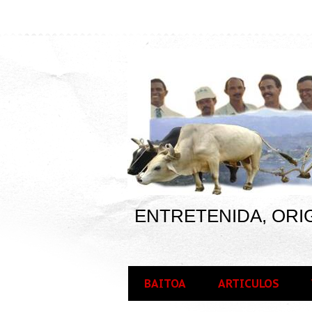
ENTRETENIDA, ORIG
BAITOA
ARTICULOS