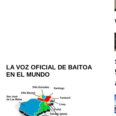
LA VOZ OFICIAL DE BAITOA
EN EL MUNDO