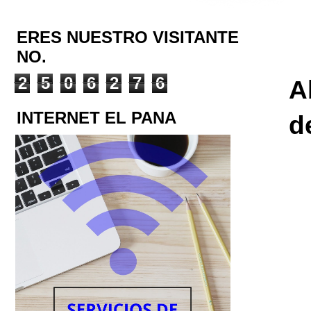
ERES NUESTRO VISITANTE
NO.
2
5
0
6
2
7
6
A
INTERNET EL PANA
d