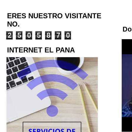
ERES NUESTRO VISITANTE
NO.
Do
2
5
0
5
8
7
0
INTERNET EL PANA