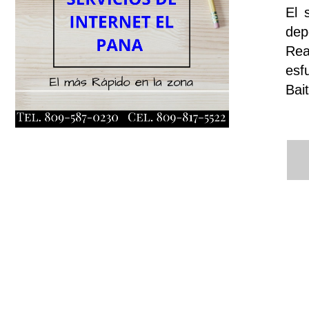
El 
dep
Rea
esf
Bai