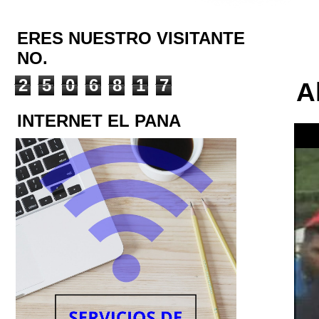
ERES NUESTRO VISITANTE
NO.
2
5
0
6
8
1
7
A
INTERNET EL PANA