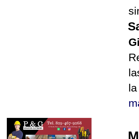
si
S
G
Re
la
la
m
M