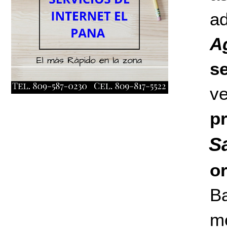
ad
A
s
v
p
S
o
Ba
m