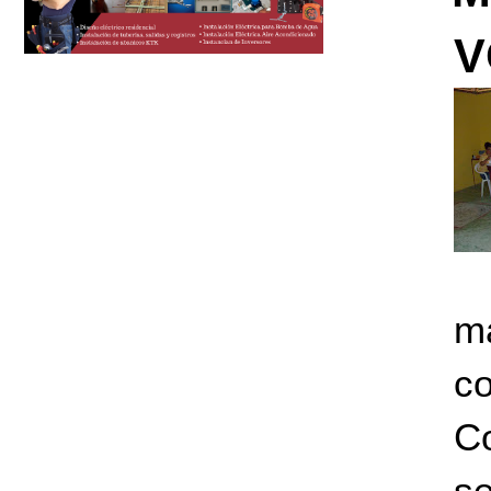
V
m
c
C
se