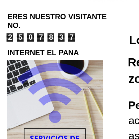
ERES NUESTRO VISITANTE
NO.
2
5
0
7
8
3
7
L
INTERNET EL PANA
R
z
P
a
a