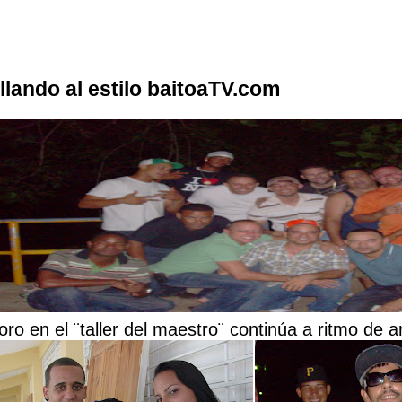
illando al estilo baitoaTV.com
oro en el ¨taller del maestro¨ continúa a ritmo de a