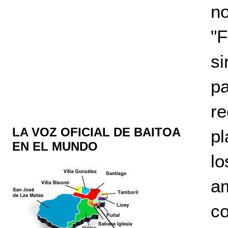
n
"
s
p
re
LA VOZ OFICIAL DE BAITOA
pl
EN EL MUNDO
l
am
co