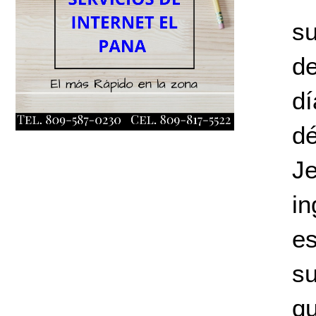
su
de
dí
d
J
i
es
su
qu