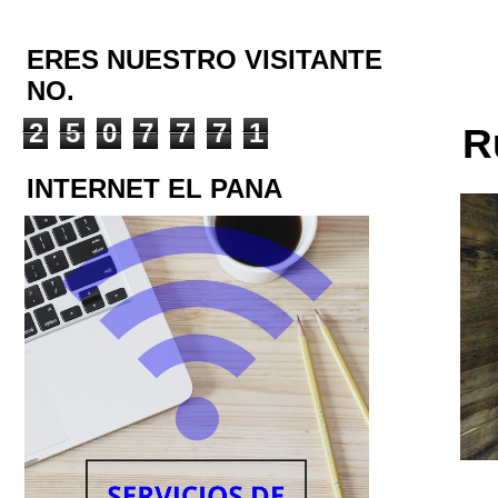
ERES NUESTRO VISITANTE
NO.
2
5
0
7
7
7
1
R
INTERNET EL PANA