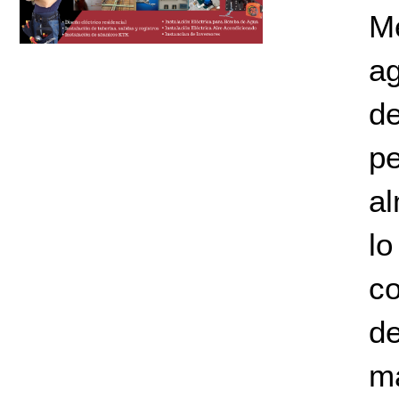
M
a
d
p
al
l
co
de
m