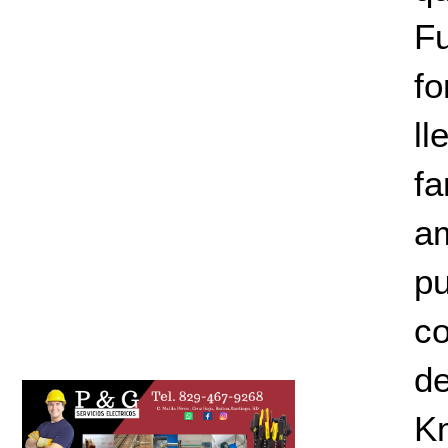
F
f
l
f
a
pu
co
de
K