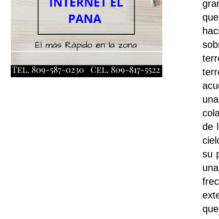
gra
que
hac
sob
ter
ter
acu
una
col
de 
cie
su 
una
fre
ext
que