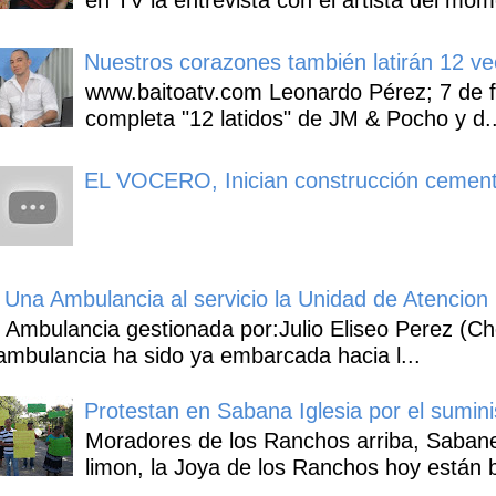
en TV la entrevista con el artista del mom
Nuestros corazones también latirán 12 ve
www.baitoatv.com Leonardo Pérez; 7 de f
completa "12 latidos" de JM & Pocho y d..
EL VOCERO, Inician construcción cement
Una Ambulancia al servicio la Unidad de Atencion 
Ambulancia gestionada por:Julio Eliseo Perez (C
ambulancia ha sido ya embarcada hacia l...
Protestan en Sabana Iglesia por el sumin
Moradores de los Ranchos arriba, Sabaneta
limon, la Joya de los Ranchos hoy están b