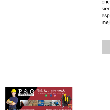
enc
sié
esp
mej