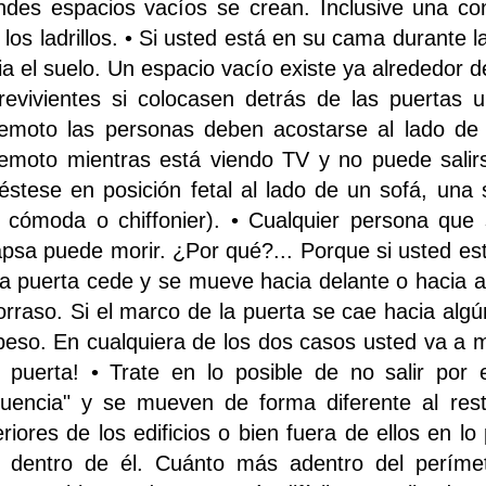
ndes espacios vacíos se crean. Inclusive una c
 los ladrillos. • Si usted está en su cama durante
ia el suelo. Un espacio vacío existe ya alrededor 
revivientes si colocasen detrás de las puertas
remoto las personas deben acostarse al lado de
remoto mientras está viendo TV y no puede salir
éstese en posición fetal al lado de un sofá, una
 cómoda o chiffonier). • Cualquier persona que
apsa puede morir. ¿Por qué?... Porque si usted es
la puerta cede y se mueve hacia delante o hacia at
lorraso. Si el marco de la puerta se cae hacia algú
peso. En cualquiera de los dos casos usted va a mo
 puerta! • Trate en lo posible de no salir por
cuencia" y se mueven de forma diferente al rest
eriores de los edificios o bien fuera de ellos en l
 dentro de él. Cuánto más adentro del perímet