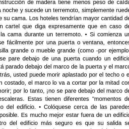
onstrucción de madera tiene menos peso de caíd
 la noche y sucede un terremoto, simplemente rued
de su cama. Los hoteles tendrían mayor cantidad d
 un cartel que diga expresamente que en caso d
 la cama durante un terremoto. • Si comienza u
se fácilmente por una puerta o ventana, entonce
 silla grande o mueble grande (como -por ejemplo
 se pare debajo de una puerta cuando un edifici
tá parado debajo del marco de la puerta y el marc
rás, usted puede morir aplastado por el techo o e
n costado, el marco lo va a cortar por la mitad co
rir; por lo tanto, ¡no se pare debajo del marco d
 escaleras. Estas tienen diferentes "momentos d
o del edificio. • Colóquese cerca de las parede
o posible. Es mucho mejor estar fuera de un edifici
ro del edificio más seguro es que su salida s