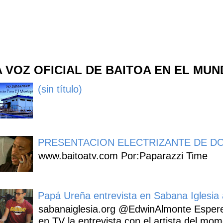
A VOZ OFICIAL DE BAITOA EN EL MU
(sin título)
PRESENTACION ELECTRIZANTE DE DO
www.baitoatv.com Por:Paparazzi Time
Papá Ureña entrevista en Sabana Iglesia a
sabanaiglesia.org @EdwinAlmonte Espere
en TV la entrevista con el artista del mom