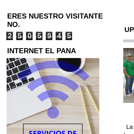
ERES NUESTRO VISITANTE
NO.
UP
2
5
0
5
9
4
5
INTERNET EL PANA
La 