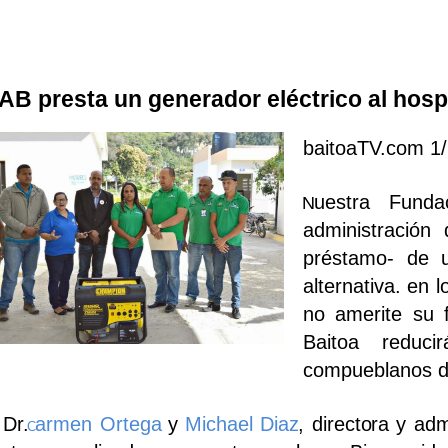
AB presta un generador eléctrico al hospi
baitoaTV.com 1
uestra Fund
N
administración 
préstamo- de u
alternativa. en 
no amerite su f
Baitoa reduc
compueblanos de
Dr.
armen Ortega
y
Michael Diaz
, directo
ra y adm
C