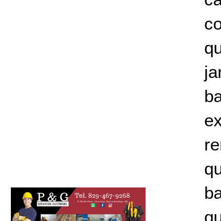
co
qu
ja
b
ex
r
q
ba
qu