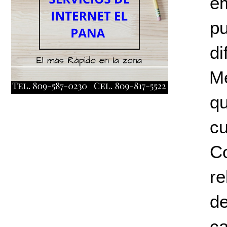
e
pu
di
Me
qu
cu
C
re
de
ca