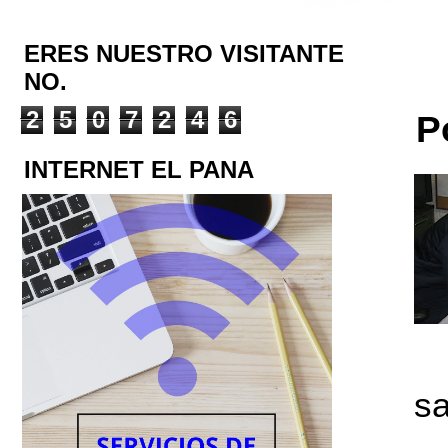
ERES NUESTRO VISITANTE
NO.
2
5
0
7
2
4
6
P
INTERNET EL PANA
sa