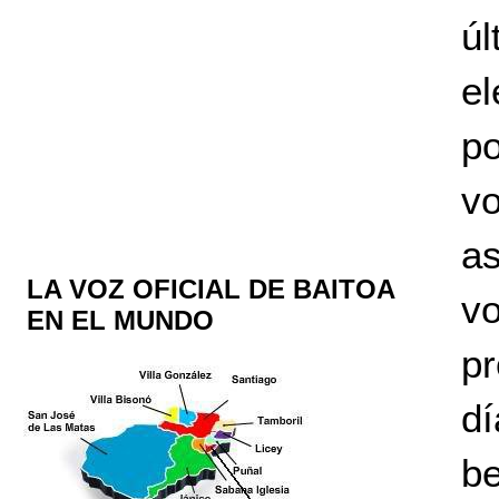
ú
el
po
vo
a
LA VOZ OFICIAL DE BAITOA
v
EN EL MUNDO
pr
d
b