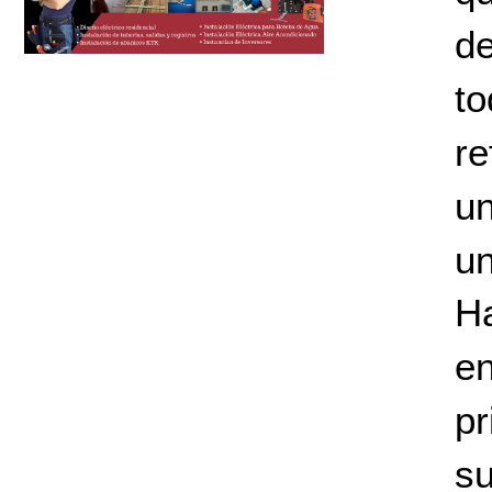
de
t
re
un
un
H
en
pr
su