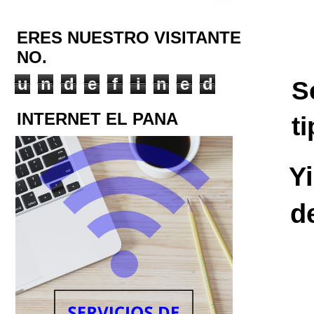
ERES NUESTRO VISITANTE
NO.
u
n
d
e
f
i
n
e
d
S
INTERNET EL PANA
t
Y
d