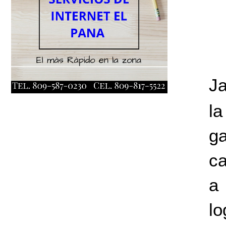
J
l
ga
ca
a 
lo