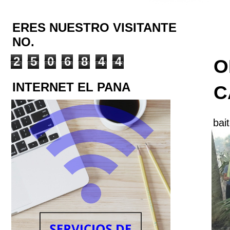
ERES NUESTRO VISITANTE
NO.
2
5
0
6
8
4
4
O
INTERNET EL PANA
C
bai