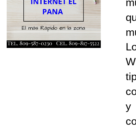
mu
qu
mu
Lo
WI
t
co
y
co