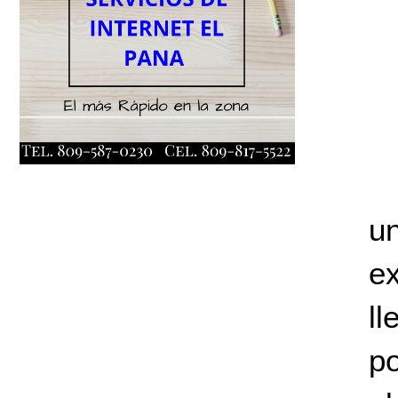
un
ex
ll
po