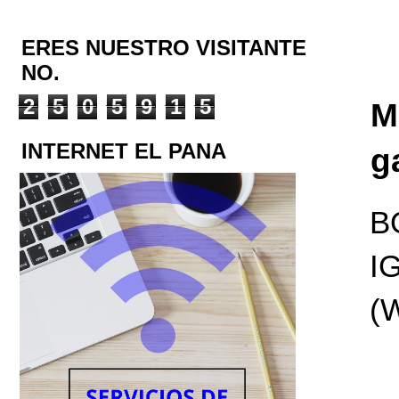
ERES NUESTRO VISITANTE
NO.
2
5
0
5
9
1
5
M
INTERNET EL PANA
g
B
I
(