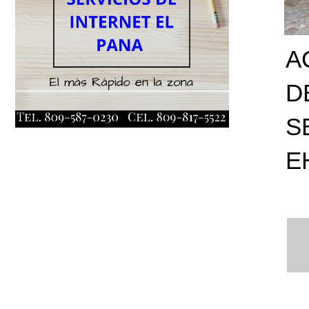
A
D
S
E