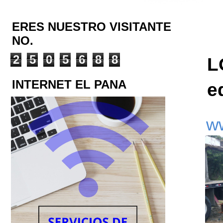
ERES NUESTRO VISITANTE
NO.
2
5
0
5
6
8
8
L
INTERNET EL PANA
e
w