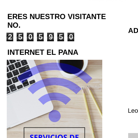
ERES NUESTRO VISITANTE
NO.
AD
2
5
0
5
9
5
0
INTERNET EL PANA
Leo