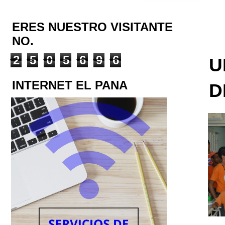
ERES NUESTRO VISITANTE
NO.
2
5
0
5
6
9
6
U
INTERNET EL PANA
D