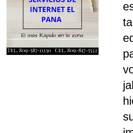
e
t
e
p
v
j
h
s
i