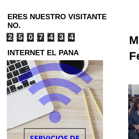
ERES NUESTRO VISITANTE
NO.
2
5
0
7
4
3
4
M
INTERNET EL PANA
F