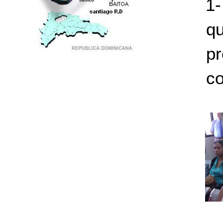
1-
q
p
PUNTO DE ENCUENTRO DE GENERACIONES
co