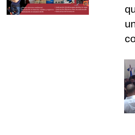
q
un
co