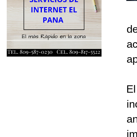
de
ac
ap
E
in
a
im