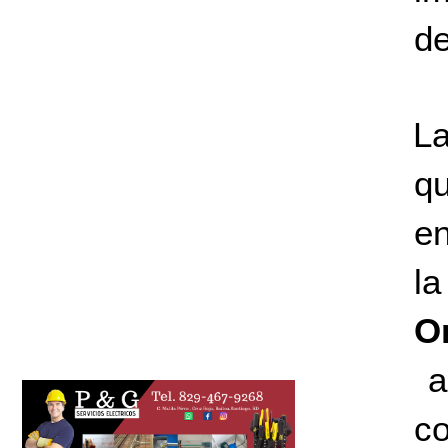
de
L
qu
en
la
O
a
co