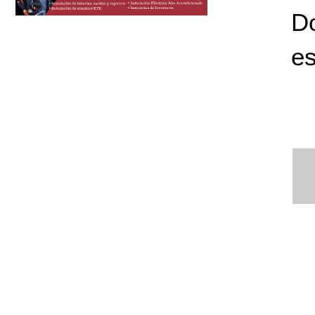
Do
es