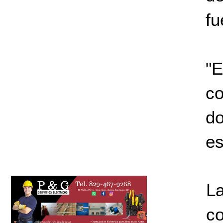
fu
"E
co
do
es
La
c