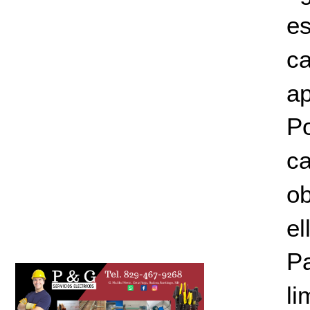
e
c
ap
Po
c
ob
el
Pa
li