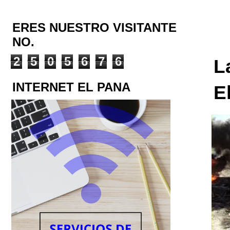
ERES NUESTRO VISITANTE
NO.
2
5
0
5
6
7
6
L
INTERNET EL PANA
E