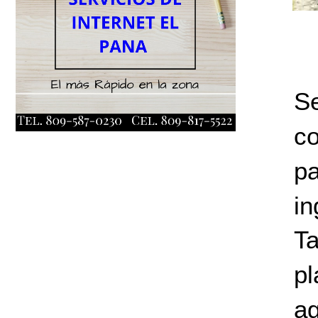
Se
c
p
in
Ta
p
a