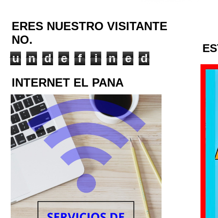
ERES NUESTRO VISITANTE
NO.
ES
u
n
d
e
f
i
n
e
d
INTERNET EL PANA