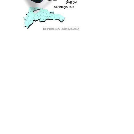
PUNTO DE ENCUENTRO DE GENERACIONES
google.com, pub-1019249035442110, DIRECT, f08c47fec0942fa0