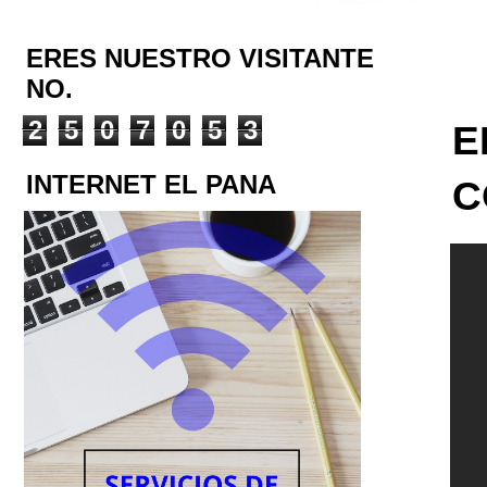
ERES NUESTRO VISITANTE
NO.
2
5
0
7
0
5
3
E
INTERNET EL PANA
C