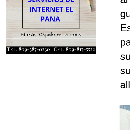
g
E
pa
su
s
al