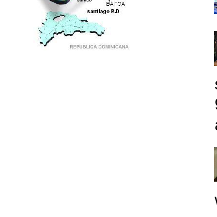
PUNTO DE ENCUENTRO DE GENERACIONES