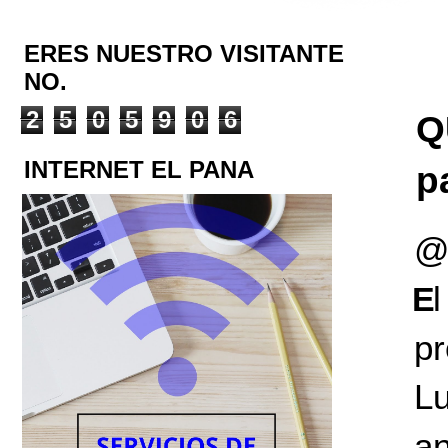
ERES NUESTRO VISITANTE
NO.
2
5
0
5
9
0
6
Q
INTERNET EL PANA
p
@
E
p
Lu
an